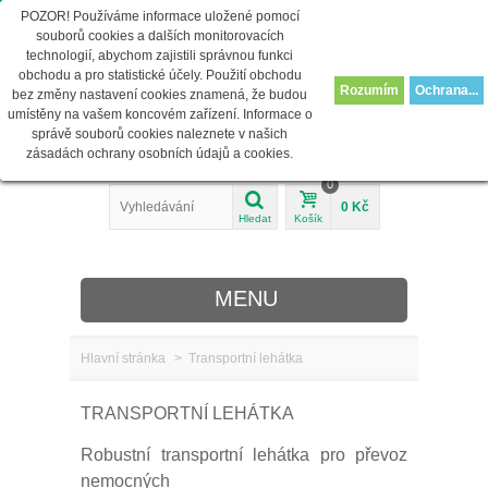
POZOR! Používáme informace uložené pomocí
info@juventas-shop.cz
Přihlásit se
souborů cookies a dalších monitorovacích
technologií, abychom zajistili správnou funkci
obchodu a pro statistické účely. Použití obchodu
Rozumím
Ochrana...
bez změny nastavení cookies znamená, že budou
umístěny na vašem koncovém zařízení. Informace o
správě souborů cookies naleznete v našich
zásadách ochrany osobních údajů a cookies.
0
0 Kč
Hledat
Košík
MENU
Hlavní stránka
>
Transportní lehátka
O nás
TRANSPORTNÍ LEHÁTKA
REHABILITACE
Robustní transportní lehátka pro převoz
MEDICÍNA
nemocných