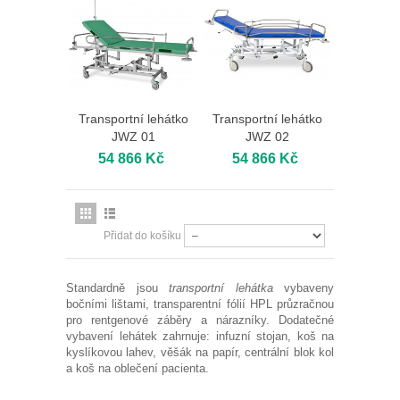
Transportní lehátko
Transportní lehátko
JWZ 01
JWZ 02
54 866 Kč
54 866 Kč
Přidat do košíku
Standardně jsou
transportní lehátka
vybaveny
bočními lištami, transparentní fólií HPL průzračnou
pro rentgenové záběry a nárazníky. Dodatečné
vybavení lehátek zahrnuje: infuzní stojan, koš na
kyslíkovou lahev, věšák na papír, centrální blok kol
a koš na oblečení pacienta.