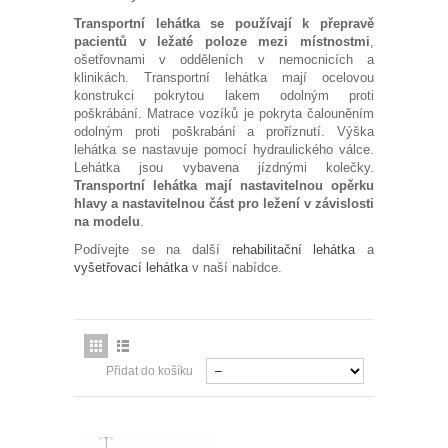
Transportní lehátka se používají k přepravě
LÁVOVÉ KAMENY
pacientů v ležaté poloze mezi místnostmi
,
ošetřovnami v odděleních v nemocnicích a
Můj účet
klinikách.
Transportní lehátka
mají ocelovou
konstrukci pokrytou lakem odolným proti
Obchodní podmínky
poškrábání. Matrace vozíků je pokryta čalouněním
odolným proti poškrabání a proříznutí. Výška
Kontakt
lehátka se nastavuje pomocí hydraulického válce.
Lehátka jsou vybavena jízdnými kolečky.
STAŇTE SE DISTRIBUTOREM
Transportní lehátka mají nastavitelnou opěrku
hlavy a nastavitelnou část pro ležení v závislosti
na modelu
.
Podívejte se na další
rehabilitační lehátka
a
vyšetřovací lehátka
v naší nabídce.
Přidat do košíku