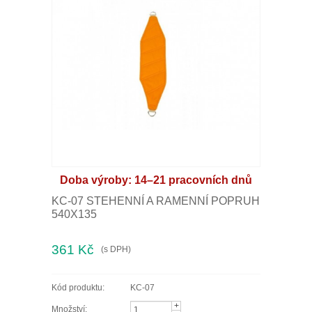
LÁVOVÉ KAMENY
Můj účet
Obchodní podmínky
Kontakt
STAŇTE SE DISTRIBUTOREM
Doba výroby: 14–21 pracovních dnů
KC-07 STEHENNÍ A RAMENNÍ POPRUH
540X135
361 Kč
(s DPH)
Kód produktu:
KC-07
+
Množství: