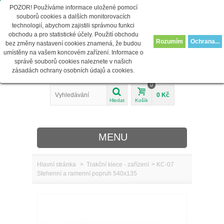
POZOR! Používáme informace uložené pomocí
info@juventas-shop.cz
Přihlásit se
souborů cookies a dalších monitorovacích
technologií, abychom zajistili správnou funkci
obchodu a pro statistické účely. Použití obchodu
Rozumím
Ochrana...
bez změny nastavení cookies znamená, že budou
umístěny na vašem koncovém zařízení. Informace o
správě souborů cookies naleznete v našich
zásadách ochrany osobních údajů a cookies.
0
0 Kč
Hledat
Košík
MENU
Hlavní stránka
>
Trakční klece - zařízení
>
KC-07
Stehenní a ramenní popruh 540x135
O nás
REHABILITACE
MEDICÍNA