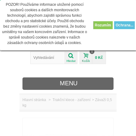
POZOR! Používáme informace uložené pomocí
info@juventas-shop.cz
Přihlásit se
souborů cookies a dalších monitorovacích
technologií, abychom zajistili správnou funkci
obchodu a pro statistické účely. Použití obchodu
Rozumím
Ochrana...
bez změny nastavení cookies znamená, že budou
umístěny na vašem koncovém zařízení. Informace o
správě souborů cookies naleznete v našich
zásadách ochrany osobních údajů a cookies.
0
0 Kč
Hledat
Košík
MENU
Hlavní stránka
>
Trakční klece - zařízení
>
Závaží 0,5
kg
O nás
REHABILITACE
MEDICÍNA