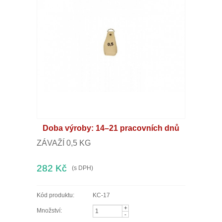
LÁVOVÉ KAMENY
Můj účet
Obchodní podmínky
Kontakt
STAŇTE SE DISTRIBUTOREM
Doba výroby: 14–21 pracovních dnů
ZÁVAŽÍ 0,5 KG
282 Kč
(s DPH)
Kód produktu:
KC-17
+
Množství:
-